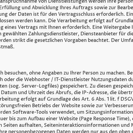
 Inanspruchnahme von Dienstleistungen werden Ihre pers
r Erfüllung und Abwicklung Ihres Auftrags sowie zur Bearb
llung der Daten ist für den Vertragsschluss erforderlich. Ei
lossen werden kann. Die Verarbeitung erfolgt auf Grundlage
g eines Vertrags mit Ihnen erforderlich. Eine Weitergabe 
n gewählten Zahlungsdienstleister, Diensteanbieter für di
n werden strikt die gesetzlichen Vorgaben beachtet. Der U
estmaß.
h besuchen, ohne Angaben zu Ihrer Person zu machen. Bei
 oder die Webhoster / IT-Dienstleister Nutzungsdaten du
ten (sog. Server-Logfiles) gespeichert. Zu diesen gespeic
 Datum und Uhrzeit des Abrufs, die IP-Adresse, die übe
beitung erfolgt auf Grundlage des Art. 6 Abs. 1 lit. f DS
törungsfreien Betriebs der Website sowie zur Verbesseru
rden Software-Tools verwendet, um Sitzungsinformation
auer bis zum Aufbau einer Website (Page Response Time), d
 Seiten aufhalten, Seiteninteraktionsinformationen und
 Ihre personenbezogenen Daten werden nur aus den oben