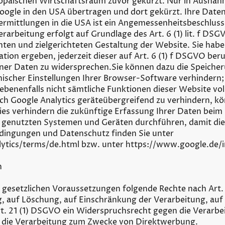
äischen Wirtschaftsraum zuvor gekürzt. Nur in Ausnahmef
oogle in den USA übertragen und dort gekürzt. Ihre Daten
ermittlungen in die USA ist ein Angemessenheitsbeschluss
arbeitung erfolgt auf Grundlage des Art. 6 (1) lit. f DS
hten und zielgerichteten Gestaltung der Website. Sie hab
ation ergeben, jederzeit dieser auf Art. 6 (1) f DSGVO be
er Daten zu widersprechen.Sie können dazu die Speicher
scher Einstellungen Ihrer Browser-Software verhindern; 
egebenenfalls nicht sämtliche Funktionen dieser Website v
ch Google Analytics geräteübergreifend zu verhindern, k
s verhindern die zukünftige Erfassung Ihrer Daten beim 
 genutzten Systemen und Geräten durchführen, damit di
dingungen und Datenschutz finden Sie unter
tics/terms/de.html bzw. unter https://www.google.de/int
n
r gesetzlichen Voraussetzungen folgende Rechte nach Art.
g, auf Löschung, auf Einschränkung der Verarbeitung, auf
. 21 (1) DSGVO ein Widerspruchsrecht gegen die Verarbeitu
die Verarbeitung zum Zwecke von Direktwerbung.