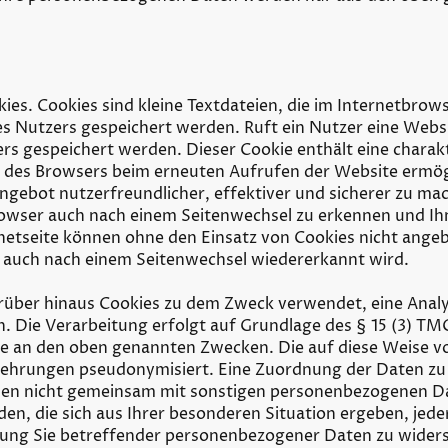
es. Cookies sind kleine Textdateien, die im Internetbro
Nutzers gespeichert werden. Ruft ein Nutzer eine Websit
s gespeichert werden. Dieser Cookie enthält eine charakte
ng des Browsers beim erneuten Aufrufen der Website ermög
gebot nutzerfreundlicher, effektiver und sicherer zu ma
rowser auch nach einem Seitenwechsel zu erkennen und Ih
rnetseite können ohne den Einsatz von Cookies nicht angeb
r auch nach einem Seitenwechsel wiedererkannt wird.
rüber hinaus Cookies zu dem Zweck verwendet, eine Analy
 Die Verarbeitung erfolgt auf Grundlage des § 15 (3) TMG 
se an den oben genannten Zwecken. Die auf diese Weise 
ehrungen pseudonymisiert. Eine Zuordnung der Daten zu I
en nicht gemeinsam mit sonstigen personenbezogenen Da
n, die sich aus Ihrer besonderen Situation ergeben, jederze
ng Sie betreffender personenbezogener Daten zu wider